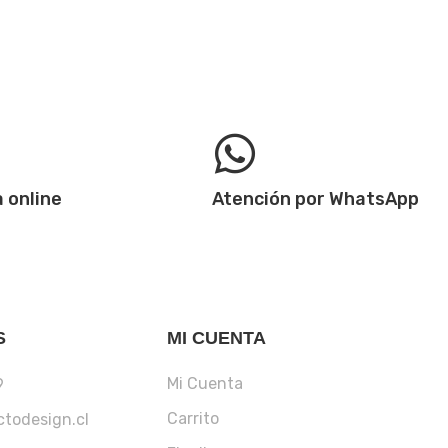
 online
Atención por WhatsApp
S
MI CUENTA
Mi Cuenta
9
Carrito
todesign.cl