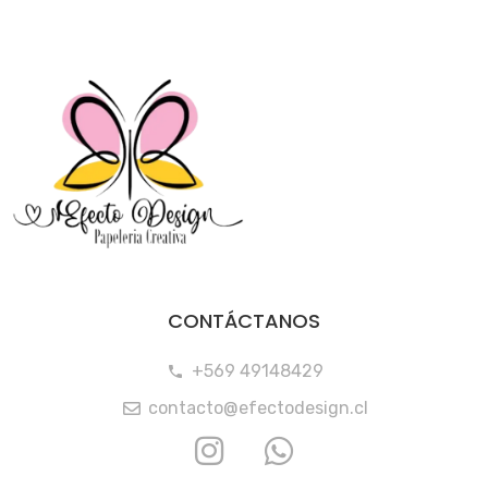
CONTÁCTANOS
+569 49148429
contacto@efectodesign.cl