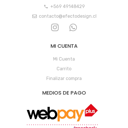
+569 49148429
contacto@efectodesign.cl
MI CUENTA
Mi Cuenta
Carrito
Finalizar compra
MEDIOS DE PAGO